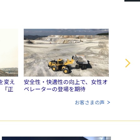
を変え
安全性・快適性の向上で、女性オ
ICT機能
』『正
ペレーターの登場を期待
ト」を導
お客さまの声