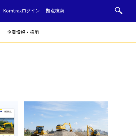
Komtraxログイン
拠点検索
企業情報・採用
ト
部品・用品
ル
産廃リサイクル
ブルドーザー