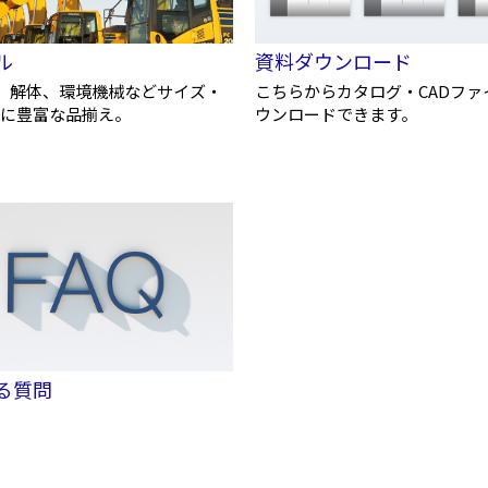
クローラダンプ
林業製材
環境リサイクル機械
除雪
物流・港
道路機械
ル
資料ダウンロード
機、解体、環境機械などサイズ・
こちらからカタログ・CADファ
に豊富な品揃え。
ウンロードできます。
小型機械
る質問