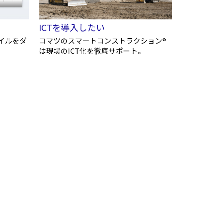
湾
アタッチメント
農畜産・水産
ICTを導入したい
イルをダ
コマツのスマートコンストラクション®
は現場のICT化を徹底サポート。