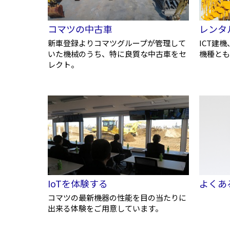
ホイールローダー
金属リサイクル
コマツの中古車
レンタ
新車登録よりコマツグループが管理して
ICT建
いた機械のうち、特に良質な中古車をセ
機種とも
発電機器・コンプレッサ
建設材料・資材
レクト。
IoTを体験する
よくあ
コマツの最新機器の性能を目の当たりに
出来る体験をご用意しています。