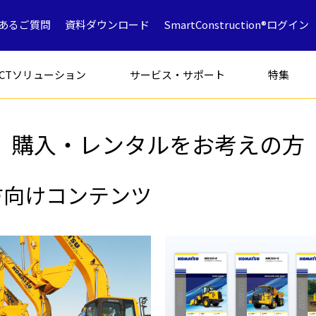
あるご質問
資料ダウンロード
SmartConstruction®ログイン
ICTソリューション
サービス・サポート
特集
購入・レンタルをお考えの方
フォークリフト
特別仕様車
アタッチメン
方向けコンテンツ
解体専用機
ICT
ミニショベル
鉱山採石
油圧ショベ
解体
中古車製品一覧