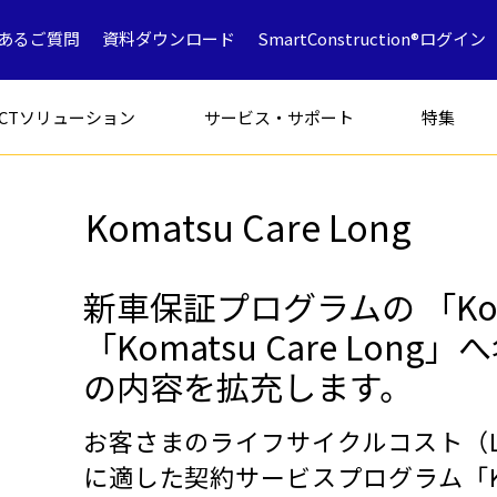
あるご質問
資料ダウンロード
SmartConstruction®ログイン
ICTソリューション
サービス・サポート
特集
Komatsu Care Long
フォークリフト
特別仕様車
アタッチメン
新車保証プログラムの 「Koma
「Komatsu Care Lo
の内容を拡充します。
解体専用機
ICT
ミニショベル
鉱山採石
油圧ショベ
解体
お客さまのライフサイクルコスト（
中古車製品一覧
に適した契約サービスプログラム「