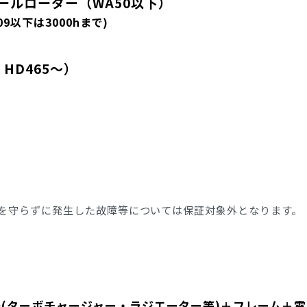
ールローダー（WA50以下）
9以下は3000hまで)
、HD465～）
を守らずに発生した故障等については保証対象外となります。
器(ターボチャージャー・ラジエーター等)＋フレーム＋電