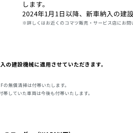
します。
クローラダンプ
林業製材
環境リサイクル機械
除雪
物流・港
道路機械
2024
年
1
月
1
日以降、新車納入の建
※詳しくはお近くのコマツ販売・サービス店にお問
小型機械
納入の建設機械に適用させていただきます。
PFの無償清掃は付帯いたします。
スが付帯していた車両は今後も付帯いたします。