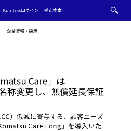
Komtraxログイン
拠点検索
企業情報・採用
ト
部品・用品
tsu Care」は
ng」へ名称変更し、無償延長保証
ル
産廃リサイクル
ブルドーザー
LCC
）低減に寄与する、顧客ニーズ
Komatsu Care Long」
を
導入いた