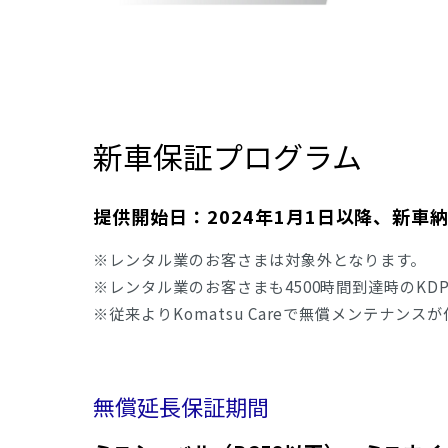
ホイールローダー
金属リサイクル
発電機器・コンプレッサ
建設材料・資材
新車保証プログラム
提供開始日：
2024
年
1
月
1
日以降、新車
※レンタル業のお客さまは対象外となります。
※レンタル業のお客さまも4500時間到達時のKD
※従来よりKomatsu Careで無償メンテナン
無償延長保証期間