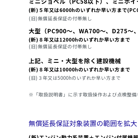
ミニショベル（PC58以下）、ミニホイ
(新)５年又は6000hのいずれか早い方まで(PC0
(旧)無償延長保証の付帯無し
大型（PC900～、WA700～、D275～
(新)８年又は12000hのいずれか早い方まで
(旧)無償延長保証の付帯無し
上記、ミニ・大型を除く建設機械
(新)８年又は10000hのいずれか早い方まで
(旧)３年又は5000hのいずれか早い方まで
※「取扱説明書」に示す取扱操作および点検整備
無償延長保証対象装置の範囲を拡大
(新)エンジン動力系装置＋エンジン付属機