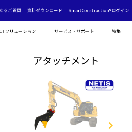
あるご質問
資料ダウンロード
SmartConstruction®ログイン
ICTソリューション
サービス・サポート
特集
アタッチメント
フォークリフト
特別仕様車
アタッチメン
解体専用機
ICT
ミニショベル
鉱山採石
油圧ショベ
解体
中古車製品一覧