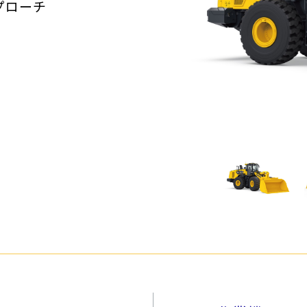
プローチ
クローラダンプ
林業製材
環境リサイクル機械
除雪
物流・港
道路機械
小型機械