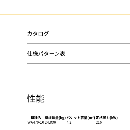
カタログ
仕様パターン表
性能
機種名
機械質量(kg)
バケット容量(m³)
定格出力(kW)
WA470-10
24,830
4.2
216