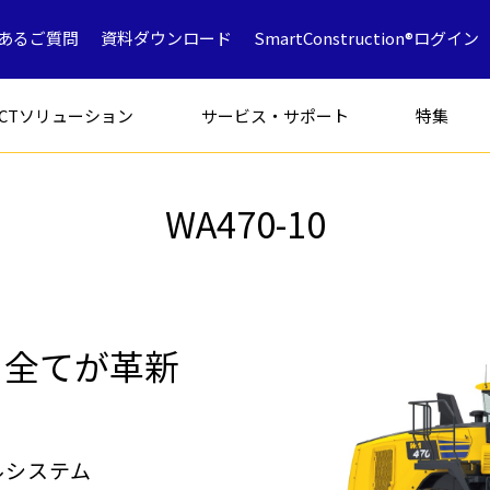
あるご質問
資料ダウンロード
SmartConstruction®ログイン
ICTソリューション
サービス・サポート
特集
WA470-10
フォークリフト
特別仕様車
アタッチメン
 全てが革新
解体専用機
ICT
ミニショベル
鉱山採石
油圧ショベ
解体
中古車製品一覧
ルシステム