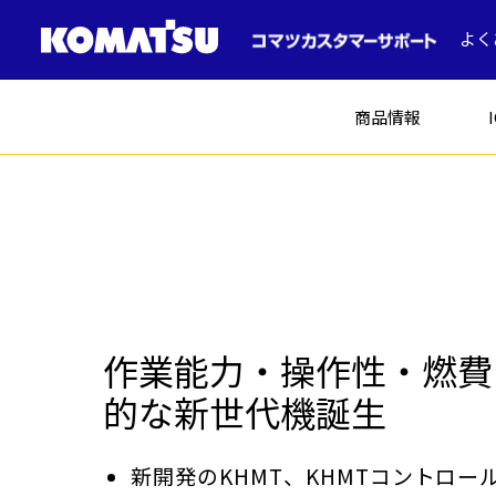
よく
商品情報
建設機械
作業能力・操作性・燃費
的な新世代機誕生
ICT建機
土木
コマツの中古車
新開発のKHMT、KHMTコントロー