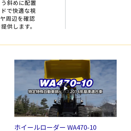
よう斜めに配置
イドで快適な視
イヤ周辺を確認
を提供します。
ホイールローダー WA470-10