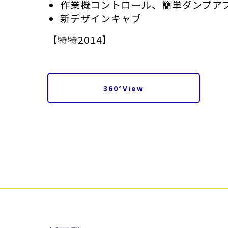
作業機コントロール、簡単ダンプア
ホイールローダー
金属リサイクル
新デザインキャブ
【特特2014】
発電機器・コンプレッサ
建設材料・資材
360°View