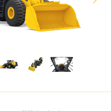
湾
アタッチメント
農畜産・水産