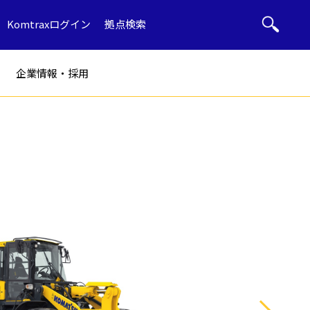
Komtraxログイン
拠点検索
企業情報・採用
ト
部品・用品
ル
産廃リサイクル
ブルドーザー