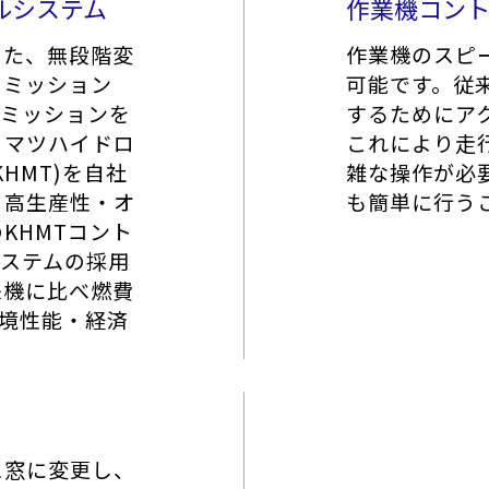
ルシステム
作業機コン
した、無段階変
作業機のスピ
スミッション
可能です。従
スミッションを
するためにア
コマツハイドロ
これにより走
HMT)を自社
雑な操作が必
・高生産性・オ
も簡単に行う
KHMTコント
システムの採用
来機に比べ燃費
環境性能・経済
ス窓に変更し、