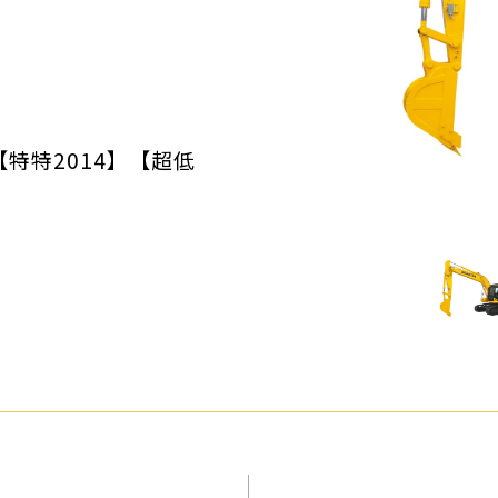
クローラダンプ
林業製材
環境リサイクル機械
除雪
物流・港
道路機械
小型機械
特特2014】【超低