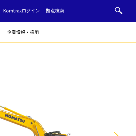
Komtraxログイン
拠点検索
企業情報・採用
ト
部品・用品
ル
産廃リサイクル
ブルドーザー