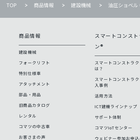
TOP
商品情報
建設機械
油圧ショベル
商品情報
スマートコンスト
ン®
建設機械
フォークリフト
スマートコンストラク
は？
特別仕様車
スマートコンストラク
アタッチメント
入事例
部品・用品
活用方法
旧商品カタログ
ICT建機ラインナップ
レンタル
サポート体制
コマツの中古車
コマツIoTセンター
お客さまの声
ウェビナー参加お申込