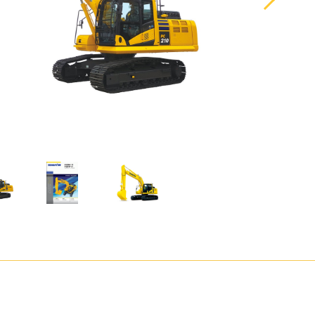
湾
アタッチメント
農畜産・水産