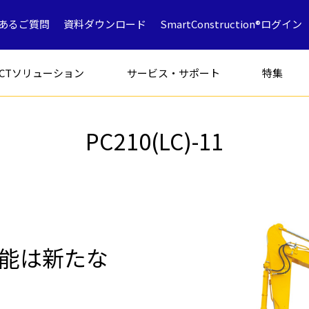
あるご質問
資料ダウンロード
SmartConstruction®ログイン
ICTソリューション
サービス・サポート
特集
PC210(LC)-11
フォークリフト
特別仕様車
アタッチメン
能は新たな
解体専用機
ICT
ミニショベル
鉱山採石
油圧ショベ
解体
中古車製品一覧