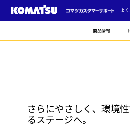
よく
商品情報
建設機械
さらにやさしく、環境性
ICT建機
土木
るステージへ。
コマツの中古車