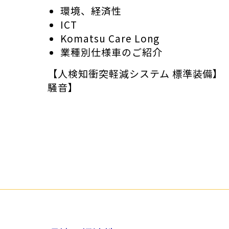
環境、経済性
ホイールローダー
金属リサイクル
ICT
Komatsu Care Long
業種別仕様車のご紹介
発電機器・コンプレッサ
建設材料・資材
【人検知衝突軽減システム 標準装備】【
騒音】