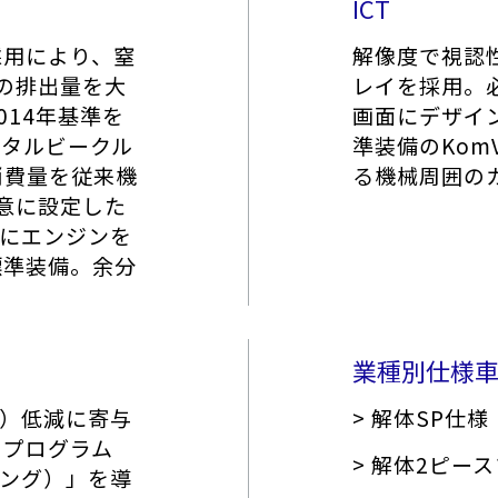
ICT
採用により、窒
解像度で視認
）の排出量を大
レイを採用。
014年基準を
画面にデザイ
ータルビークル
準装備のKom
消費量を従来機
る機械周囲の
意に設定した
的にエンジンを
標準装備。余分
業種別仕様
C）低減に寄与
> 解体SP仕様
スプログラム
> 解体2ピー
アロング）」を導