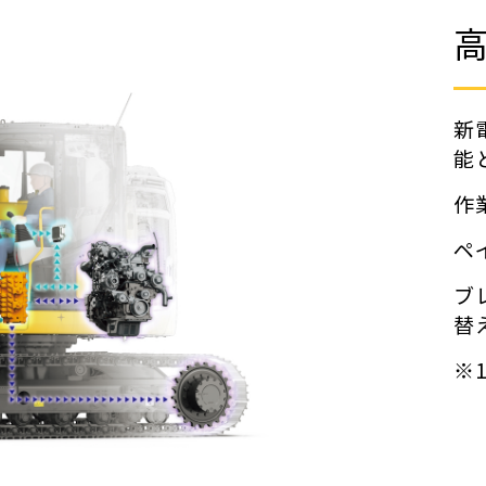
新
能
作
ペ
ブ
替
※