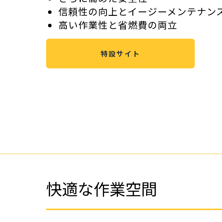
ホイールローダー
金属リサイクル
信頼性の向上とイージーメンテナン
高い作業性と省燃費の両立
特設サイト
発電機器・コンプレッサ
建設材料・資材
快適な作業空間