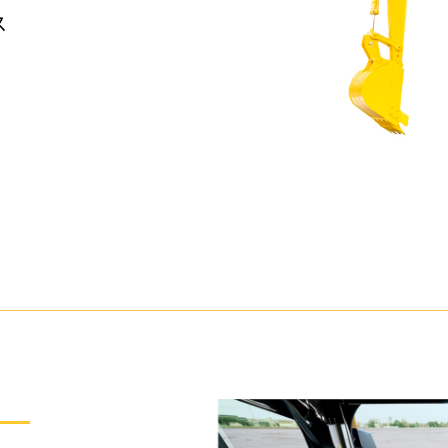
クローラダンプ
林業製材
環境リサイクル機械
除雪
物流・港
道路機械
ス
小型機械