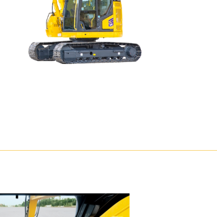
湾
アタッチメント
農畜産・水産