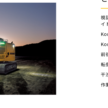
視
イ
K
K
前
転
干
作