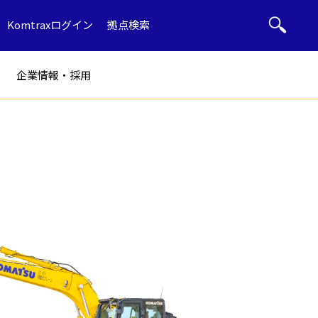
Komtraxログイン
拠点検索
企業情報・採用
ト
部品・用品
ル
産廃リサイクル
ブルドーザー