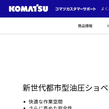
よく
商品情報
建設機械
新世代都市型油圧ショベ
ICT建機
土木
快適な作業空間
コマツの中古車
さらに高めた安全性