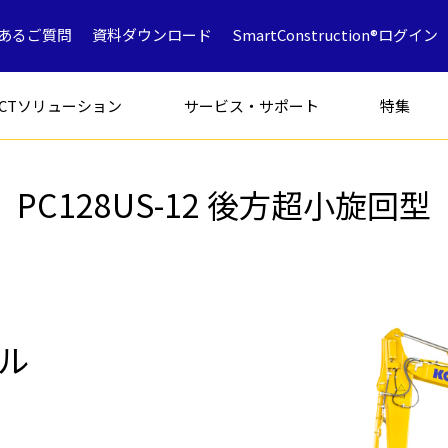
あるご質問
資料ダウンロード
SmartConstruction®ログイン
ICTソリューション
サービス・サポート
特集
PC128US-12 後方超小旋回型
フォークリフト
特別仕様車
アタッチメン
ル
解体専用機
ICT
ミニショベル
鉱山採石
油圧ショベ
解体
中古車製品一覧