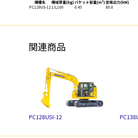
機種名
機械質量(kg)
バケット容量(m³)
定格出力(kW)
PC128US-12
13,100
0.45
80.0
関連商品
PC128USI-12
PC138