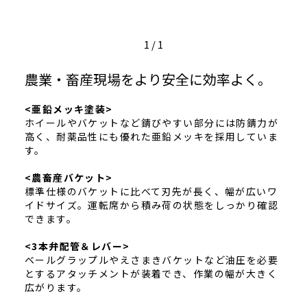
1
/
1
農業・畜産現場をより安全に効率よく。
<亜鉛メッキ塗装>
ホイールやバケットなど錆びやすい部分には防錆力が
高く、耐薬品性にも優れた亜鉛メッキを採用していま
す。
<農畜産バケット>
標準仕様のバケットに比べて刃先が長く、幅が広いワ
イドサイズ。運転席から積み荷の状態をしっかり確認
できます。
<3本弁配管＆レバー>
ベールグラップルやえさまきバケットなど油圧を必要
とするアタッチメントが装着でき、作業の幅が大きく
広がります。