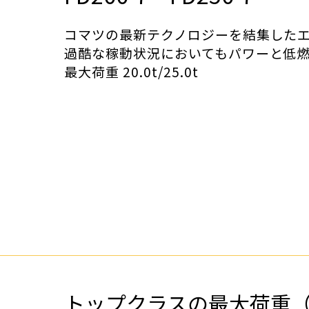
ホイールローダー
金属リサイクル
コマツの最新テクノロジーを結集した
過酷な稼動状況においてもパワーと低
最大荷重 20.0t/25.0t
発電機器・コンプレッサ
建設材料・資材
トップクラスの最大荷重（F