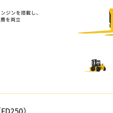
クローラダンプ
林業製材
環境リサイクル機械
除雪
物流・港
道路機械
エンジンを搭載し、
燃費を両立
小型機械
D250）