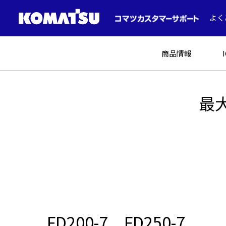
よく
商品情報
最大
建設機械
ICT建機
土木
コマツの中古車
FD200-7 FD250-7