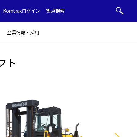
Komtraxログイン
拠点検索
企業情報・採用
リフト
ト
部品・用品
ル
産廃リサイクル
ブルドーザー