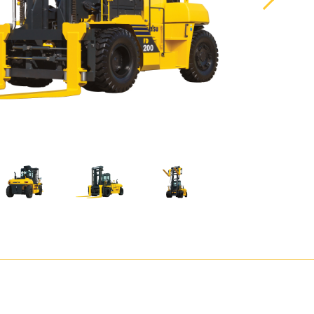
湾
アタッチメント
農畜産・水産