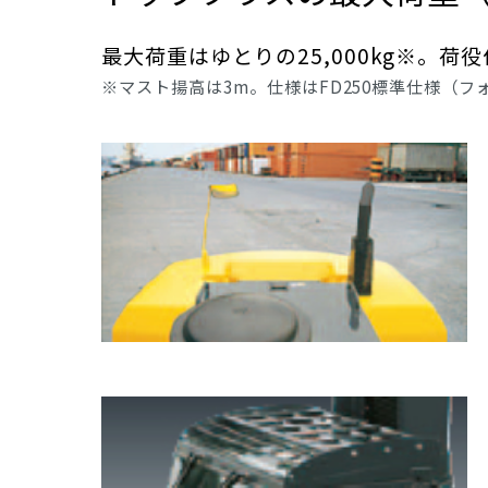
最大荷重はゆとりの25,000kg※。荷
※マスト揚高は3m。仕様はFD250標準仕様（