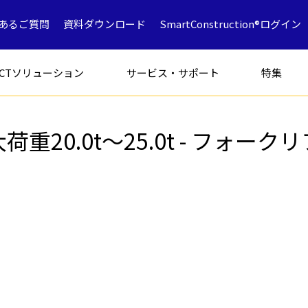
あるご質問
資料ダウンロード
SmartConstruction®ログイン
ICTソリューション
サービス・サポート
特集
荷重20.0t～25.0t - フォーク
フォークリフト
特別仕様車
アタッチメン
解体専用機
ICT
ミニショベル
鉱山採石
油圧ショベ
解体
中古車製品一覧