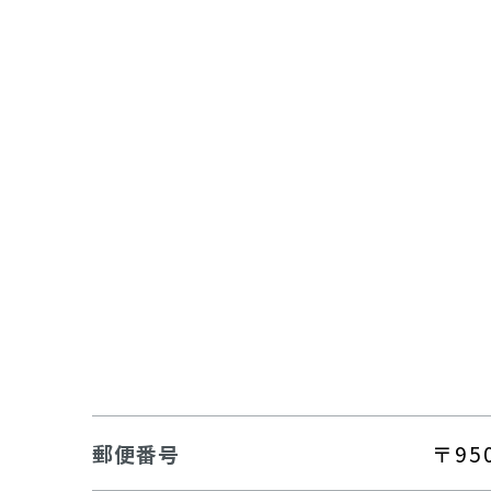
ホイールローダー
金属リサイクル
発電機器・コンプレッサ
建設材料・資材
郵便番号
〒950