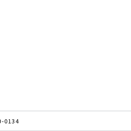
クローラダンプ
林業製材
環境リサイクル機械
除雪
物流・港
道路機械
小型機械
-0134