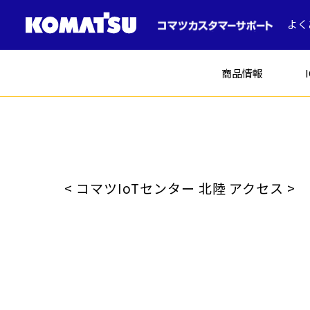
よく
商品情報
建設機械
< コマツIoTセンター 北陸 アクセス >
ICT建機
土木
コマツの中古車