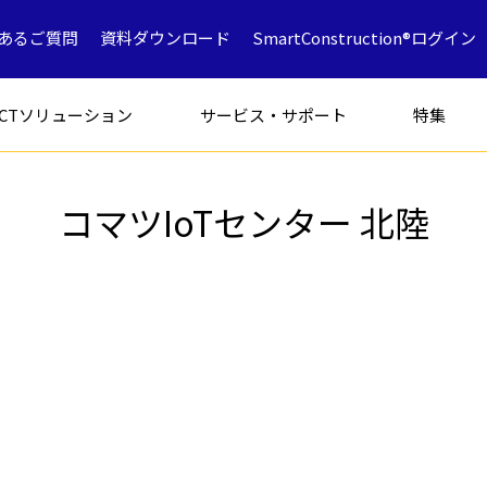
あるご質問
資料ダウンロード
SmartConstruction®ログイン
ICTソリューション
サービス・サポート
特集
コマツIoTセンター 北陸
フォークリフト
特別仕様車
アタッチメン
解体専用機
ICT
ミニショベル
鉱山採石
油圧ショベ
解体
中古車製品一覧