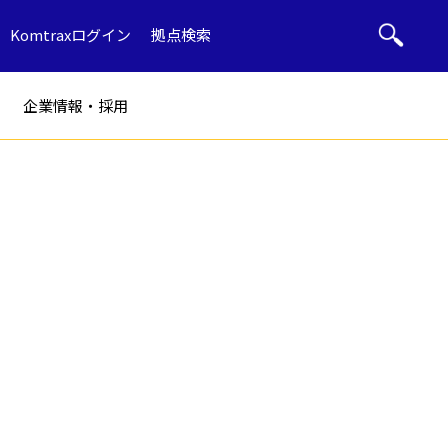
Komtraxログイン
拠点検索
企業情報・採用
ト
部品・用品
ル
産廃リサイクル
ブルドーザー