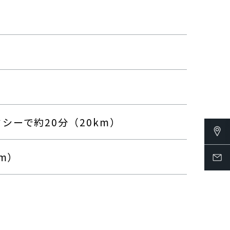
ーで約20分（20km）
m）