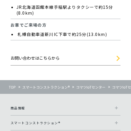
JR北海道函館本線手稲駅よりタクシーで約15分
(8.0km)
お車でご来場の方
札樽自動車道新川IC下車で約25分(13.0km)
お問い合わせはこちらから
TOP
スマートコンストラクション®
コマツIoTセンター
コマツIoT
商品情報
スマートコンストラクション®