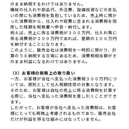
のまま納税するわけではありません。
機械の仕入れや部品代、外注費、設備投資などの支払
いの際にも消費税を負担しているため、売上時に預か
った消費税から、仕入れや経費に含まれる消費税を控
除した残額を税務署へ申告・納付します。
例えば、売上に係る消費税が３００万円、仕入れ等に
係る消費税が２００万円であれば、差額の１００万円
を納付することになります。
このように、販売会社は消費税を一時的に預かり、計
算のうえ納税する立場にあるため、消費税相当額がそ
のまま利益になるわけではありません。
（3）お客様の税務上の取り扱い
一方、お客様が当社へ支払った消費税３００万円につ
いては、原則として仕入税額控除の対象となります。
そのため、お客様は自社の売上に係る消費税を計算す
る際に、当社へ支払った消費税を差し引くことができ
ます。
したがって、お客様が当社へ支払った消費税は、お客
様にとっても税務上考慮されるものであり、販売会社
だけが利益を得る仕組みにはなっていません。