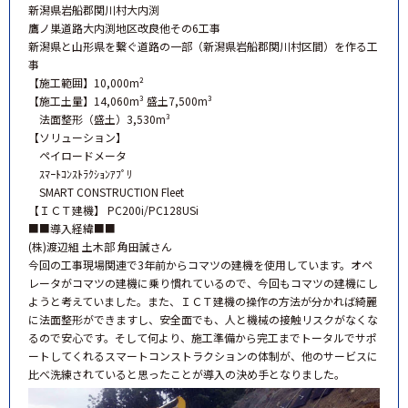
新潟県岩船郡関川村大内渕
鷹ノ巣道路大内渕地区改良他その6工事
新潟県と山形県を繋ぐ道路の一部（新潟県岩船郡関川村区間）を作る工
事
【施工範囲】10,000m²
【施工土量】14,060m³ 盛土7,500m³
法面整形（盛土）3,530m³
【ソリューション】
ペイロードメータ
ｽﾏｰﾄｺﾝｽﾄﾗｸｼｮﾝｱﾌﾟﾘ
SMART CONSTRUCTION Fleet
【ＩＣＴ建機】 PC200i/PC128USi
■■導入経緯■■
(株)渡辺組 土木部 角田誠さん
今回の工事現場関連で3年前からコマツの建機を使用しています。オペ
レータがコマツの建機に乗り慣れているので、今回もコマツの建機にし
ようと考えていました。また、ＩＣＴ建機の操作の方法が分かれば綺麗
に法面整形ができますし、安全面でも、人と機械の接触リスクがなくな
るので安心です。そして何より、施工準備から完工までトータルでサポ
ートしてくれるスマートコンストラクションの体制が、他のサービスに
比べ洗練されていると思ったことが導入の決め手となりました。