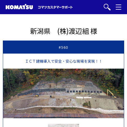
新潟県 (株)渡辺組 様
#560
ＩＣＴ建機導入で安全・安心な現場を実現！！