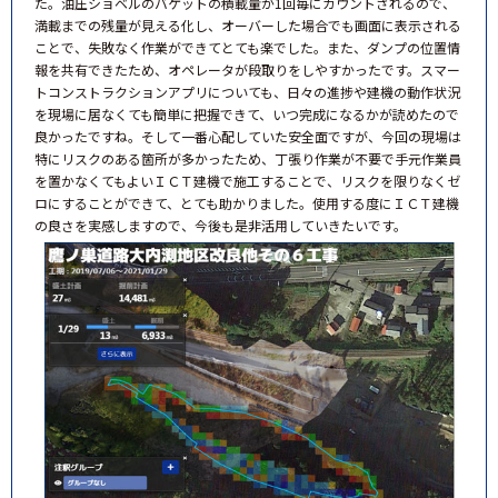
た。油圧ショベルのバケットの積載量が1回毎にカウントされるので、
満載までの残量が見える化し、オーバーした場合でも画面に表示される
ことで、失敗なく作業ができてとても楽でした。また、ダンプの位置情
報を共有できたため、オペレータが段取りをしやすかったです。スマー
トコンストラクションアプリについても、日々の進捗や建機の動作状況
を現場に居なくても簡単に把握できて、いつ完成になるかが読めたので
良かったですね。そして一番心配していた安全面ですが、今回の現場は
特にリスクのある箇所が多かったため、丁張り作業が不要で手元作業員
を置かなくてもよいＩＣＴ建機で施工することで、リスクを限りなくゼ
ロにすることができて、とても助かりました。使用する度にＩＣＴ建機
の良さを実感しますので、今後も是非活用していきたいです。