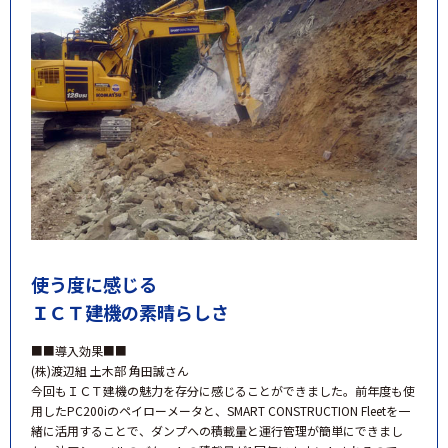
使う度に感じる
ＩＣＴ建機の素晴らしさ
■■導入効果■■
(株)渡辺組 土木部 角田誠さん
今回もＩＣＴ建機の魅力を存分に感じることができました。前年度も使
用したPC200iのペイローメータと、SMART CONSTRUCTION Fleetを一
緒に活用することで、ダンプへの積載量と運行管理が簡単にできまし