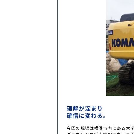
ホイールローダー
金属リサイクル
発電機器・コンプレッサ
建設材料・資材
理解が深まり
確信に変わる。
今回の現場は横浜市内にある大