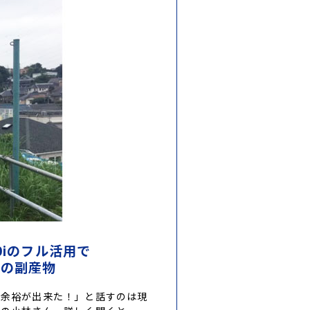
湾
アタッチメント
農畜産・水産
00iのフル活用で
外の副産物
に余裕が出来た！」と話すのは現