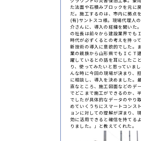
グラウンドの災害復旧工事。豪
た法面や石積みブロックを元に
だ。施工するのは、市内に拠点
(有)サントスコ様。現場代理人
介さんに、導入の経緯を聞いた
の社長は前々から建設業界でも
時代が必ずくるとの考えを持っ
新技術の導入に意欲的でした。
業の親族から山形県でもＩＣＴ
躍しているとの話を耳にしたこ
り、使ってみたいと思っていま
んな時に今回の現場が決まり、
に相談し、導入を決めました。
直なところ、施工図面などのデ
でどこまで施工ができるのか、
でしたが具体的なデータのやり
めていくうちにスマートコンス
ョンに対しての理解が深まり、
効に活用できると確信を持てる
りました。」と教えてくれた。