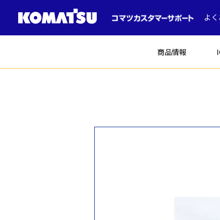
よく
商品情報
建設機械
ICT建機
土木
コマツの中古車