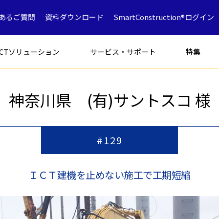
あるご質問
資料ダウンロード
SmartConstruction®ログイン
ICTソリューション
サービス・サポート
特集
神奈川県 (有)サントスコ 様
フォークリフト
特別仕様車
アタッチメン
#129
ＩＣＴ建機を止めない施工で工期短縮
解体専用機
ICT
ミニショベル
鉱山採石
油圧ショベ
解体
中古車製品一覧