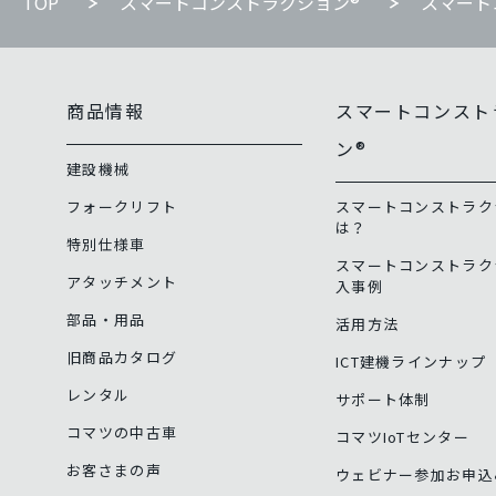
TOP
スマートコンストラクション®
スマート
商品情報
スマートコンスト
ン®
建設機械
フォークリフト
スマートコンストラク
は？
特別仕様車
スマートコンストラク
アタッチメント
入事例
部品・用品
活用方法
旧商品カタログ
ICT建機ラインナップ
レンタル
サポート体制
コマツの中古車
コマツIoTセンター
お客さまの声
ウェビナー参加お申込