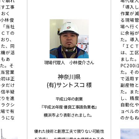
雨で崩れ
場代理
戻す工事
「導入
をおく
作業が減
の小林俊
る現場
。「当社
場へ行
ＩＣＴの
に余裕
ており、
た。導
また、同
「ＩＣ
建機が活
は、工
ともあ
ました
現場代理人 小林俊介さん
した。そ
PC20
担当営業
た。その
神奈川県
最初は正
で活用
(有)サントスコ 様
ータだけ
副産物と
半信半疑
た。ま
取りを進
し、精
平成12年の創業
トラクシ
自動化
『平成20年度 優良工事請負業者』
現場で有
ョベル
横浜市より表彰されました。
ようにな
のかも
優れた技術と創意工夫で限りない可能性