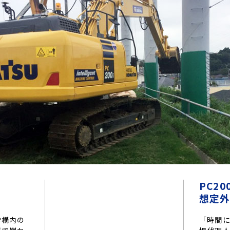
クローラダンプ
林業製材
環境リサイクル機械
除雪
物流・港
道路機械
小型機械
PC2
想定
学構内の
「時間