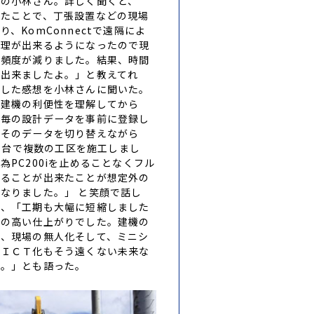
人の小林さん。詳しく聞くと、
したことで、丁張設置などの現場
り、KomConnectで遠隔によ
管理が出来るようになったので現
く頻度が減りました。結果、時間
が出来ましたよ。」と教えてれ
入した感想を小林さんに聞いた。
Ｔ建機の利便性を理解してから
区毎の設計データを事前に登録し
。そのデータを切り替えながら
0i1台で複数の工区を施工しまし
為PC200iを止めることなくフル
することが出来たことが想定外の
なりました。」 と笑顔で話し
た、「工期も大幅に短縮しました
度の高い仕上がりでした。建機の
や、現場の無人化そして、ミニシ
のＩＣＴ化もそう遠くない未来な
ね。」とも語った。